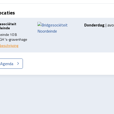
ocaties
esociëteit
Donderdag
| av
deinde
einde 10 B
GH 's-gravenhage
beschrijving
k Agenda