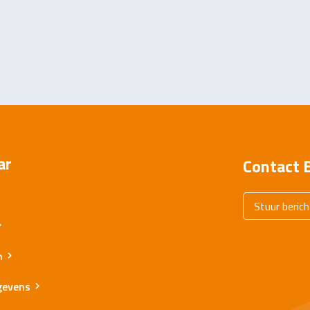
ar
Contact B
Stuur berich
n
gevens