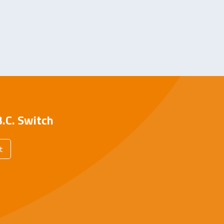
.C. Switch
t