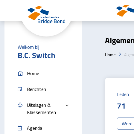
Skip to the main content
Algemen
Welkom bij
B.C. Switch
Home
Alge
Home
Berichten
Leden
71
Uitslagen &
Klassementen
Word l
Agenda