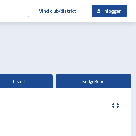
Vind club/district
Inloggen
District
BridgeBond