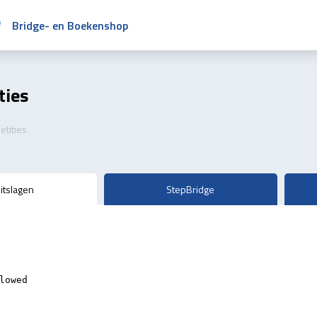
Bridge- en Boekenshop
ties
tities
itslagen
StepBridge