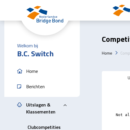
Skip to the main content
Competi
Welkom bij
B.C. Switch
Home
Compe
Home
U
Berichten
Uitslagen &
Klassementen
Clubcompetities