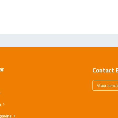
ar
Contact B
Stuur berich
n
gevens