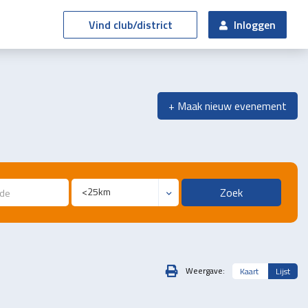
Vind club/district
Inloggen
+ Maak nieuw evenement
Zoek
Weergave:
Kaart
Lijst