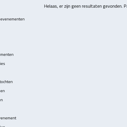
Helaas, er zijn geen resultaten gevonden. Pa
e evenementen
d
ementen
ies
tochten
ien
en
venement
ive