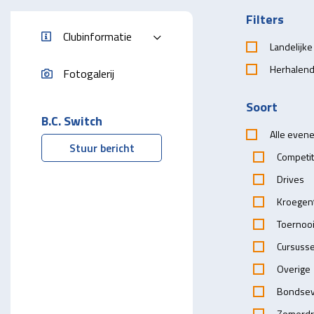
Filters
Clubinformatie
Landelijk
Herhalen
Fotogalerij
Soort
B.C. Switch
Alle even
Stuur bericht
Competit
Drives
Kroegen
Toernoo
Cursuss
Overige
Bondse
Zomerdr