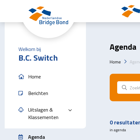
Skip to the main content
Agenda
Welkom bij
B.C. Switch
Home
Agen
Home
Berichten
Uitslagen &
Klassementen
0
resultate
in agenda
Agenda