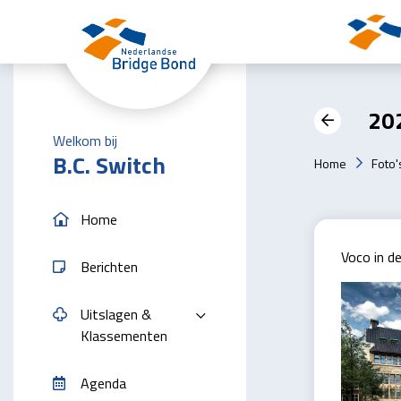
Skip to the main content
202
Welkom bij
B.C. Switch
Home
Foto'
Home
Voco in d
Berichten
Uitslagen &
Klassementen
Agenda