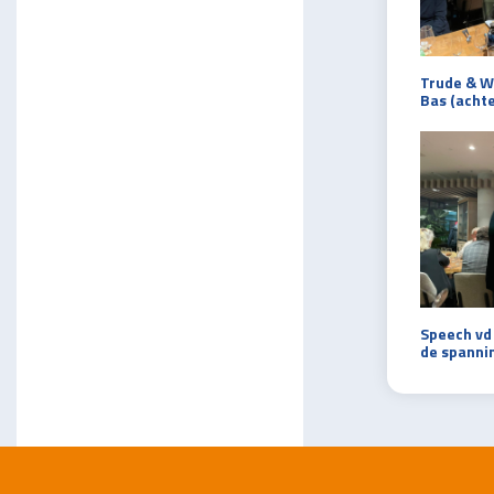
Trude & Wi
Bas (acht
Speech vd 
de spannin