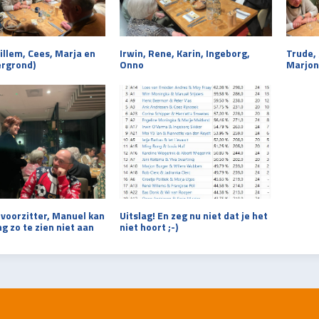
llem, Cees, Marja en
Irwin, Rene, Karin, Ingeborg,
Trude, 
ergrond)
Onno
Marjon
voorzitter, Manuel kan
Uitslag! En zeg nu niet dat je het
g zo te zien niet aan
niet hoort ;-)