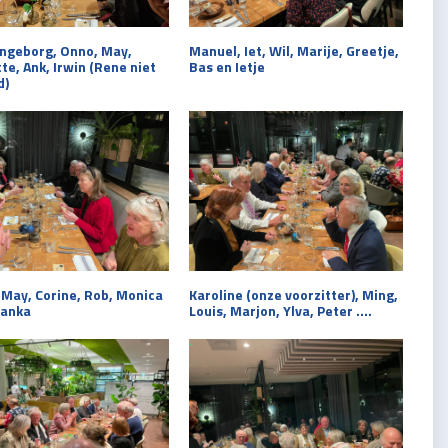
 Ingeborg, Onno, May,
Manuel, Iet, Wil, Marije, Greetje,
e, Ank, Irwin (Rene niet
Bas en Ietje
d)
 May, Corine, Rob, Monica
Karoline (onze voorzitter), Ming,
ranka
Louis, Marjon, Ylva, Peter ….