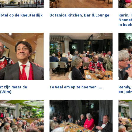
otel op de Kneuterdijk
Botanica Kitchen, Bar & Lounge
Karin,
Nannett
in beel
t zijn maat de
Te veel om op te noemen ….
Rendy,
 (Wim)
en Jad