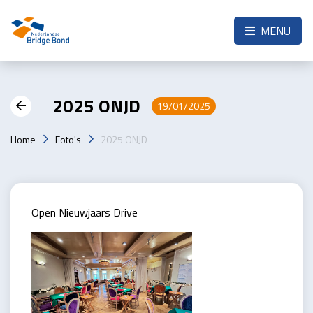
Skip to the main content
MENU
2025 ONJD
19/01/2025
Home
Foto's
2025 ONJD
Open Nieuwjaars Drive